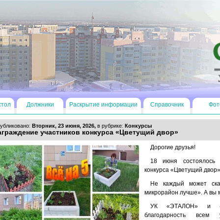
стол
Должники
Раскрытие информации
Справочник
Фот
убликовано:
Вторник, 23 июня, 2026,
в рубрике:
Конкурсы
аграждение участников конкурса «Цветущий двор»
Дорогие друзья!
18 июня состоялось 
конкурса «Цветущий двор»
Не каждый может ска
микрорайон лучше». А вы 
УК «ЭТАЛОН» и «Ю
благодарность всем 