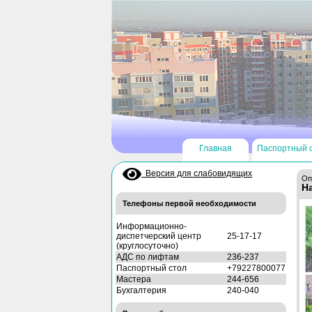
Главная
Паспортный 
Версия для слабовидящих
Оп
Н
Телефоны первой необходимости
Информационно-
диспетчерский центр
25-17-17
(круглосуточно)
АДС по лифтам
236-237
Паспортный стол
+79227800077
Мастера
244-656
Бухгалтерия
240-040