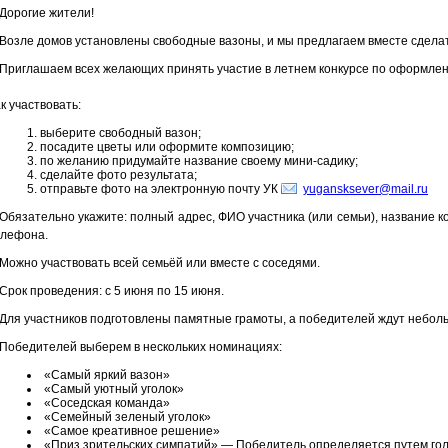
Дорогие жители!
Возле домов установлены свободные вазоны, и мы предлагаем вместе сделат
Приглашаем всех желающих принять участие в летнем конкурсе по оформлен
к участвовать:
выберите свободный вазон;
посадите цветы или оформите композицию;
по желанию придумайте название своему мини-садику;
сделайте фото результата;
отправьте фото на электронную почту УК
yugansksever@mail.ru
Обязательно укажите: полный адрес, ФИО участника (или семьи), название 
елефона.
Можно участвовать всей семьёй или вместе с соседями.
Срок проведения: с 5 июня по 15 июня.
Для участников подготовлены памятные грамоты, а победителей ждут небол
Победителей выберем в нескольких номинациях:
«Самый яркий вазон»
«Самый уютный уголок»
«Соседская команда»
«Семейный зеленый уголок»
«Самое креативное решение»
«Приз зрительских симпатий» — Победитель определяется путем го