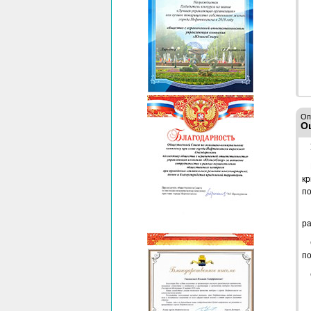
Оп
О
кр
по
ра
по