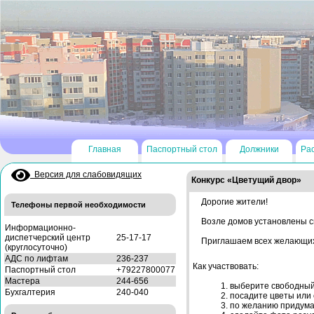
Главная
Паспортный стол
Должники
Ра
Версия для слабовидящих
Конкурс «Цветущий двор»
Дорогие жители!
Телефоны первой необходимости
Возле домов установлены с
Информационно-
диспетчерский центр
25-17-17
Приглашаем всех желающих 
(круглосуточно)
АДС по лифтам
236-237
Как участвовать:
Паспортный стол
+79227800077
Мастера
244-656
выберите свободный
Бухгалтерия
240-040
посадите цветы или
по желанию придума