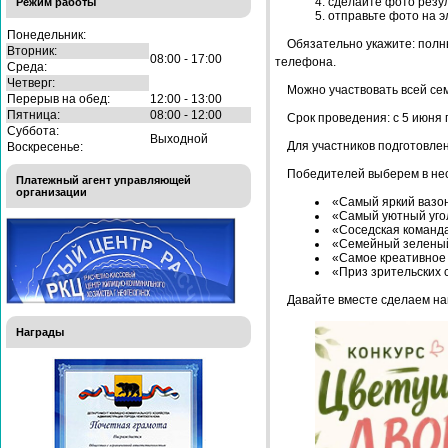
сделайте фото резул
Режим работы
отправьте фото на 
Понедельник:
Обязательно укажите: полн
Вторник:
08:00 - 17:00
телефона.
Среда:
Четверг:
Можно участвовать всей сем
Перерыв на обед:
12:00 - 13:00
Пятница:
08:00 - 12:00
Срок проведения: с 5 июня 
Суббота:
Выходной
Для участников подготовле
Воскресенье:
Победителей выберем в нес
Платежный агент управляющей
организации
«Самый яркий вазо
«Самый уютный уго
«Соседская команд
«Семейный зеленый
«Самое креативное
«Приз зрительских 
Давайте вместе сделаем наш
Награды