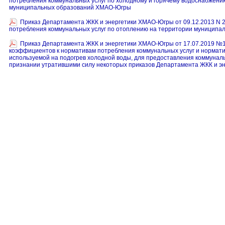
потребления коммунальных услуг по холодному и горячему водоснабжени
муниципальных образований ХМАО-Югры
Приказ Департамента ЖКК и энергетики ХМАО-Югры от 09.12.2013 N 2
потребления коммунальных услуг по отоплению на территории муницип
Приказ Департамента ЖКК и энергетики ХМАО-Югры от 17.07.2019 №
коэффициентов к нормативам потребления коммунальных услуг и нормати
используемой на подогрев холодной воды, для предоставления коммуналь
признании утратившими силу некоторых приказов Департамента ЖКК и 