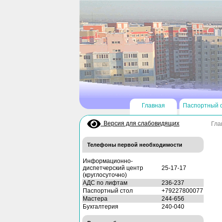
Главная
Паспортный 
Версия для слабовидящих
Гла
Телефоны первой необходимости
Информационно-
диспетчерский центр
25-17-17
(круглосуточно)
АДС по лифтам
236-237
Паспортный стол
+79227800077
Мастера
244-656
Бухгалтерия
240-040