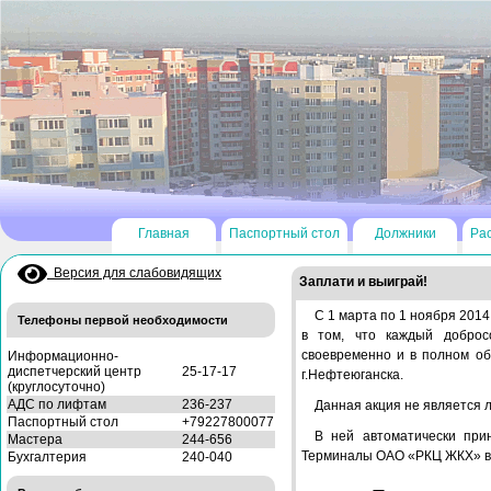
Главная
Паспортный стол
Должники
Ра
Версия для слабовидящих
Заплати и выиграй!
С 1 марта по 1 ноября 201
Телефоны первой необходимости
в том, что каждый доброс
своевременно и в полном о
Информационно-
диспетчерский центр
25-17-17
г.Нефтеюганска.
(круглосуточно)
АДС по лифтам
236-237
Данная акция не является л
Паспортный стол
+79227800077
В ней автоматически при
Мастера
244-656
Терминалы ОАО «РКЦ ЖКХ» в 
Бухгалтерия
240-040