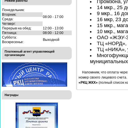
Промзона, у
Режим работы
14 мкр., 25 
Понедельник:
9 мкр., 16 до
Вторник:
08:00 - 17:00
16 мкр, 23 д
Среда:
Четверг:
15 мкр., маг
Перерыв на обед:
12:00 - 13:00
10 мкр., маг
Пятница:
08:00 - 12:00
ОАО «ЖЭУ-3»,
Суббота:
Выходной
Воскресенье:
ТЦ «НОРД», 
ТЦ «НИКА», 
Платежный агент управляющей
Многофункци
организации
муниципальных у
Напомним, что оплата через
номер своего лицевого счета.
«РКЦ ЖКХ»
(полный список н
Награды