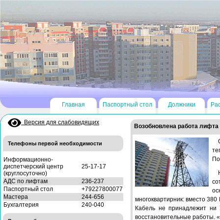
Главная
Паспортный стол
Должники
Ра
Версия для слабовидящих
Возобновлена работа лифта 
Телефоны первой необходимости
те
По
Информационно-
диспетчерский центр
25-17-17
(круглосуточно)
АДС по лифтам
236-237
со
Паспортный стол
+79227800077
ос
Мастера
244-656
многоквартирник: вместо 380
Бухгалтерия
240-040
Кабель не принадлежит ни 
восстановительные работы. 