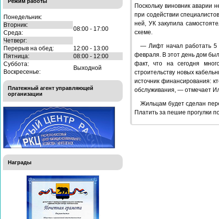
Режим работы
Поскольку виновник аварии 
при содействии специалисто
Понедельник:
ней, УК закупила самостоят
Вторник:
08:00 - 17:00
схеме.
Среда:
Четверг:
— Лифт начал работать 5 
Перерыв на обед:
12:00 - 13:00
февраля. В этот день дом бы
Пятница:
08:00 - 12:00
факт, что на сегодня мног
Суббота:
Выходной
Воскресенье:
строительству новых кабельн
источник финансирования: кт
Платежный агент управляющей
обслуживания, — отмечает И
организации
Жильцам будет сделан пере
Платить за пешие прогулки п
Награды