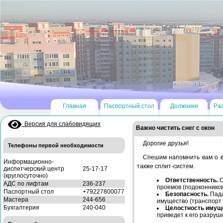
Главная
Паспортный стол
Должники
Ра
Версия для слабовидящих
Важно чистить снег с окон
Дорогие друзья!
Телефоны первой необходимости
Спешим напомнить вам о ва
Информационно-
также сплит-систем.
диспетчерский центр
25-17-17
(круглосуточно)
Ответственность.
С
АДС по лифтам
236-237
проемов (подоконников
Паспортный стол
+79227800077
Безопасность.
Пада
Мастера
244-656
имущество (транспорт 
Бухгалтерия
240-040
Целостность имущ
приведет к его разруш