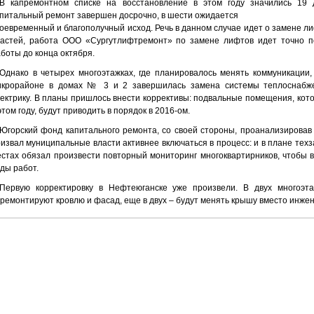
В капремонтном списке на восстановление в этом году значились 19
питальный ремонт завершен досрочно, в шести ожидается
оевременный и благополучный исход. Речь в данном случае идет о замене л
ластей, работа ООО «Сургутлифтремонт» по замене лифтов идет точно п
боты до конца октября.
Однако в четырех многоэтажках, где планировалось менять коммуникации,
икрорайоне в домах № 3 и 2 завершилась замена системы теплоснабже
ектрику. В планы пришлось внести коррективы: подвальные помещения, кот
этом году, будут приводить в порядок в 2016-о­м.
Югорский фонд капитального ремонта, со своей стороны, проанализировав
извал муниципальные власти активнее включаться в процесс: и в плане техза
стах обязал произвести повторный мониторинг многоквартирников, чтобы в
ды работ.
Первую корректировку в Нефтеюганске уже произвели. В двух многоэт
ремонтируют кровлю и фасад, еще в двух – будут менять крышу вместо инже