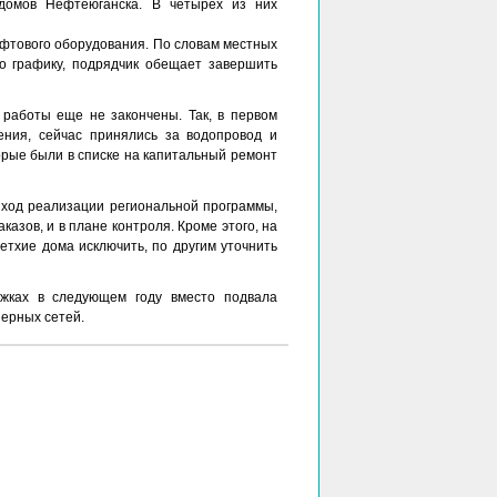
 домов Нефтеюганска. В четырех из них
ифтового оборудования. По словам местных
о графику, подрядчик обещает завершить
 работы еще не закончены. Так, в первом
ния, сейчас принялись за водопровод и
орые были в списке на капитальный ремонт
 ход реализации региональной программы,
казов, и в плане контроля. Кроме этого, на
етхие дома исключить, по другим уточнить
ажках в следующем году вместо подвала
нерных сетей.