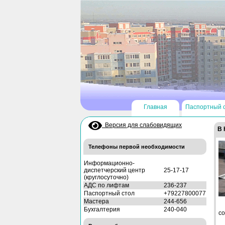
Главная
Паспортный 
Версия для слабовидящих
В 
Телефоны первой необходимости
Информационно-
диспетчерский центр
25-17-17
(круглосуточно)
АДС по лифтам
236-237
Паспортный стол
+79227800077
Мастера
244-656
Бухгалтерия
240-040
со