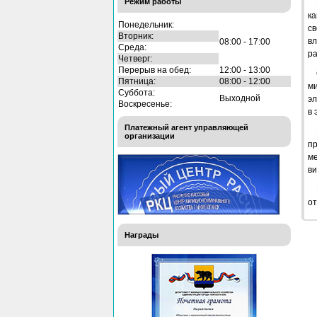
Режим работы
ка
Понедельник:
св
Вторник:
в
08:00 - 17:00
Среда:
ра
Четверг:
Перерыв на обед:
12:00 - 13:00
Пятница:
08:00 - 12:00
м
Суббота:
Выходной
эл
Воскресенье:
в 
Платежный агент управляющей
организации
пр
ме
ви
от
Награды