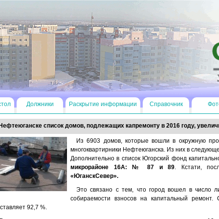
стол
Должники
Раскрытие информации
Справочник
Фот
Нефтеюганске список домов, подлежащих капремонту в 2016 году, увелич
Из 6903 домов, которые вошли в окружную про
многоквартирники Нефтеюганска. Из них в следующем
Дополнительно в список Югорский фонд капитальн
микрорайоне 16А: № 87 и 89
. Кстати, по
«ЮганскСевер».
Это связано с тем, что город вошел в число л
собираемости взносов на капитальный ремонт. 
ставляет 92,7 %.