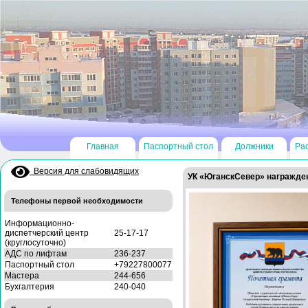
Главная
Паспортный стол
Должники
Ра
Версия для слабовидящих
УК «ЮганскСевер» награжден
Телефоны первой необходимости
Информационно-
диспетчерский центр
25-17-17
(круглосуточно)
АДС по лифтам
236-237
Паспортный стол
+79227800077
Мастера
244-656
Бухгалтерия
240-040