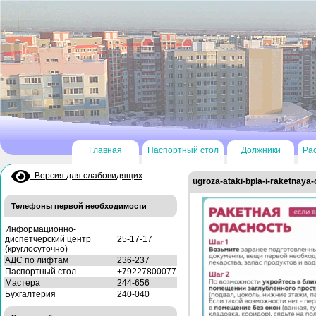
Главная
Паспортный стол
Должники
Ра
Версия для слабовидящих
ugroza-ataki-bpla-i-raketnaya
Телефоны первой необходимости
Информационно-
диспетчерский центр
25-17-17
(круглосуточно)
АДС по лифтам
236-237
Паспортный стол
+79227800077
Мастера
244-656
Бухгалтерия
240-040