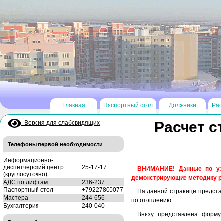
Главная
Паспортный стол
Должники
Ра
Расчет с
Версия для слабовидящих
Телефоны первой необходимости
Информационно-
диспетчерский центр
25-17-17
ВНИМАНИЕ! Данные по узл
(круглосуточно)
демонстрирующие методику р
АДС по лифтам
236-237
Паспортный стол
+79227800077
На данной странице предста
Мастера
244-656
по отоплению.
Бухгалтерия
240-040
Внизу представлена форму