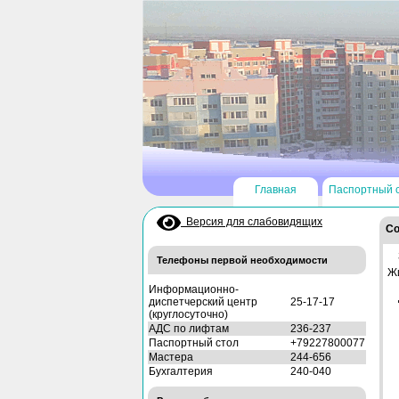
Главная
Паспортный 
Версия для слабовидящих
Со
Телефоны первой необходимости
Ж
Информационно-
диспетчерский центр
25-17-17
(круглосуточно)
АДС по лифтам
236-237
Паспортный стол
+79227800077
Мастера
244-656
Бухгалтерия
240-040