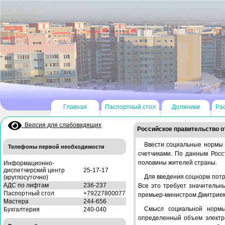
Главная
Паспортный стол
Должники
Ра
Версия для слабовидящих
Российское правительство о
Ввести социальные нормы н
Телефоны первой необходимости
счетчиками. По данным Росс
половины жителей страны.
Информационно-
диспетчерский центр
25-17-17
Для введения соцнорм потр
(круглосуточно)
АДС по лифтам
236-237
Все это требует значительн
Паспортный стол
+79227800077
премьер-министром Дмитрием
Мастера
244-656
Смысл социальной нормы
Бухгалтерия
240-040
определенный объем электро