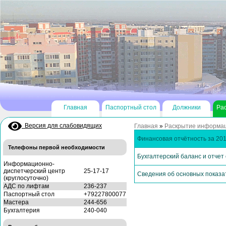
Главная
Паспортный стол
Должники
Ра
Версия для слабовидящих
Главная
»
Раскрытие информа
Финансовая отчётность за 201
Телефоны первой необходимости
Бухгалтерский баланс и отчет
Информационно-
диспетчерский центр
25-17-17
Сведения об основных показа
(круглосуточно)
АДС по лифтам
236-237
Паспортный стол
+79227800077
Мастера
244-656
Бухгалтерия
240-040