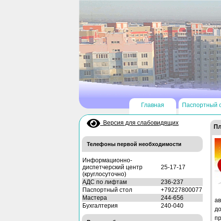
Главная
Паспортный 
Версия для слабовидящих
Пл
Телефоны первой необходимости
Информационно-
диспетчерский центр
25-17-17
(круглосуточно)
АДС по лифтам
236-237
Паспортный стол
+79227800077
Мастера
244-656
ав
Бухгалтерия
240-040
д
пр