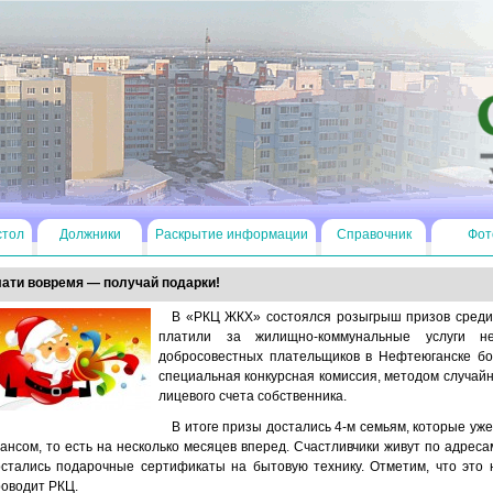
стол
Должники
Раскрытие информации
Справочник
Фот
ати вовремя — получай подарки!
В «РКЦ ЖКХ» состоялся розыгрыш призов среди 
платили за жилищно-коммунальные услуги н
добросовестных плательщиков в Нефтеюганске б
специальная конкурсная комиссия, методом случай
лицевого счета собственника.
В итоге призы достались 4-м семьям, которые уже
ансом, то есть на несколько месяцев вперед. Счастливчики живут по адресам
остались подарочные сертификаты на бытовую технику. Отметим, что это 
оводит РКЦ.