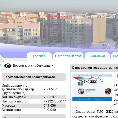
Главная
Паспортный стол
Должники
Ра
Версия для слабовидящих
О внедрении государственн
Телефоны первой необходимости
ин
21
Информационно-
диспетчерский центр
25-17-17
Фе
(круглосуточно)
си
АДС по лифтам
236-237
со
Паспортный стол
+79227800077
хо
Мастера
244-656
Бухгалтерия
240-040
Оператором ГИС ЖКХ явл
осуществляют функции по ко