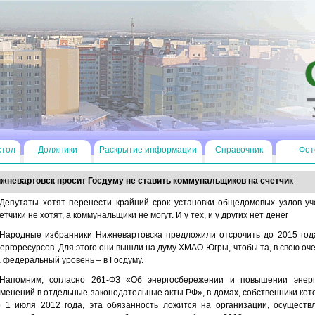
стол
Должники
Раскрытие информации
Справочник
Фот
жневартовск просит Госдуму не ставить коммунальщиков на счетчик
Депутаты хотят перенести крайний срок установки общедомовых узлов уч
етчики не хотят, а коммунальщики не могут. И у тех, и у других нет денег
Народные избранники Нижневартовска предложили отсрочить до 2015 года
ергоресурсов. Для этого они вышли на думу ХМАО-Югры, чтобы та, в свою о
 федеральный уровень – в Госдуму.
Напомним, согласно 261-ФЗ «Об энергосбережении и повышении энерг
менений в отдельные законодательные акты РФ», в домах, собственники ко
о 1 июля 2012 года, эта обязанность ложится на организации, осущест