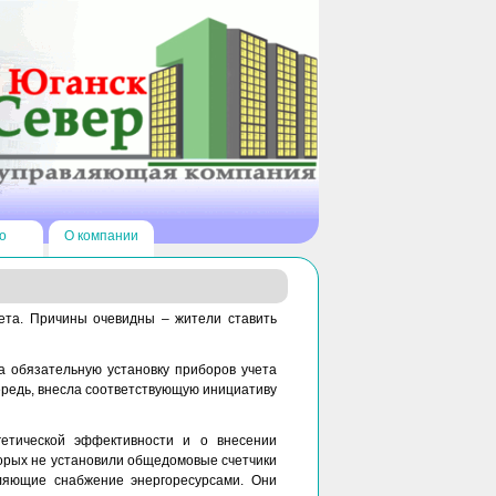
о
О компании
ета. Причины очевидны – жители ставить
 обязательную установку приборов учета
чередь, внесла соответствующую инициативу
етической эффективности и о внесении
торых не установили общедомовые счетчики
вляющие снабжение энергоресурсами. Они