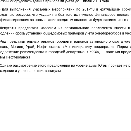
лжны оборудовать здания приборами учета до 1 июля 2013 года.
«Для выполнения указанных мероприятий по 261-ФЗ в кратчайшие сроки
едитные ресурсы, что ухудшит и без того их тяжелое финансовое положен
финансирования за пользование кредитом полностью будет зависеть от св
Депутаты предлагают коллегам из регионального парламента внести в
одлении срока установки общедомовых приборов учета энергоресурсов в мно
Ряд представительных органов городов и районов автономного округа уже
ягань, Мегион, Урай, Нефтеюганск. «Мы инициативу поддержали. Перед 
едложение рекомендовал и городской департамент ЖКХ», — пояснил предсе
умы Нефтеюганска.
Однако рассмотрение этого предложения на уровне думы Югры пройдет не р
седание и ушли на летние каникулы.