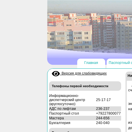
Главная
Паспортный 
Версия для слабовидящих
Ни
Телефоны первой необходимости
сч
Информационно-
диспетчерский центр
25-17-17
эн
(круглосуточно)
АДС по лифтам
236-237
на
Паспортный стол
+79227800077
Мастера
244-656
из
Бухгалтерия
240-040
д