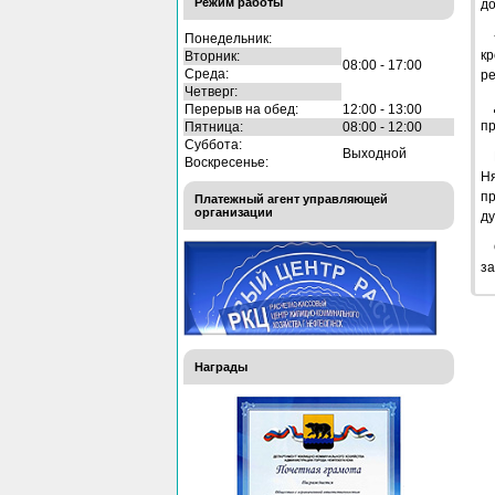
Режим работы
до
Понедельник:
кр
Вторник:
08:00 - 17:00
Среда:
ре
Четверг:
Перерыв на обед:
12:00 - 13:00
пр
Пятница:
08:00 - 12:00
Суббота:
Выходной
Воскресенье:
Н
пр
Платежный агент управляющей
организации
д
за
Награды