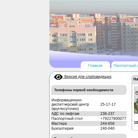
Главная
Паспортный 
Версия для слабовидящих
На
Телефоны первой необходимости
Информационно-
диспетчерский центр
25-17-17
(круглосуточно)
АДС по лифтам
236-237
Паспортный стол
+79227800077
10
Мастера
244-656
Бухгалтерия
240-040