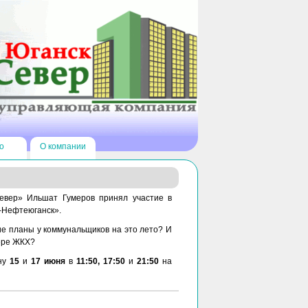
о
О компании
евер» Ильшат Гумеров принял участие в
-Нефтеюганск».
е планы у коммунальщиков на это лето? И
ере ЖКХ?
лну
15
и
17 июня
в
11:50, 17:50
и
21:50
на