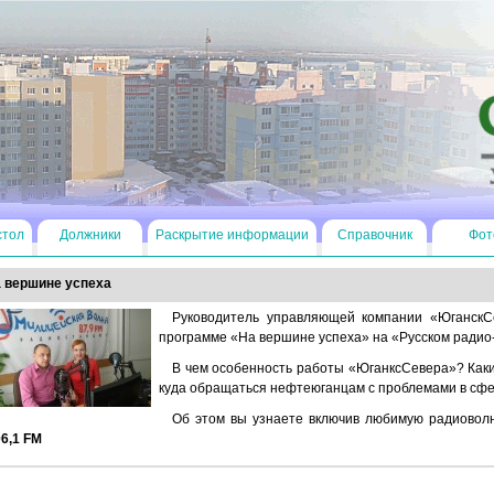
стол
Должники
Раскрытие информации
Справочник
Фот
 вершине успеха
Руководитель управляющей компании «ЮганскС
программе «На вершине успеха» на «Русском радио
В чем особенность работы «ЮганксСевера»? Каки
куда обращаться нефтеюганцам с проблемами в сф
Об этом вы узнаете включив любимую радиово
6,1 FM