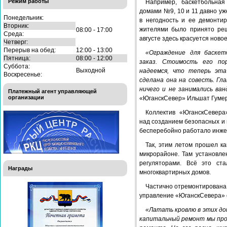
Режим работы
Например, баскетбольная
домами №9, 10 и 11 давно у
Понедельник:
в негодность и ее демонти
Вторник:
жителями было принято реш
08:00 - 17:00
Среда:
августе здесь красуется ново
Четверг:
Перерыв на обед:
12:00 - 13:00
«Ограждение для баскет
Пятница:
08:00 - 12:00
заказ. Стоимость его по
Суббота:
Выходной
надеемся, что теперь эта
Воскресенье:
сделана она на совесть. Гл
ничего и не занимались ва
Платежный агент управляющей
организации
«ЮганскСевер» Ильшат Гумер
Коллектив «ЮганскСевера
над созданием безопасных и 
бесперебойно работало инже
Так, этим летом прошел к
микрорайоне. Там установл
регуляторами. Всё это ст
Награды
многоквартирных домов.
Частично отремонтирована и
управление «ЮганскСевера» 
«Латать кровлю в этих до
капитальный ремонт мы пров