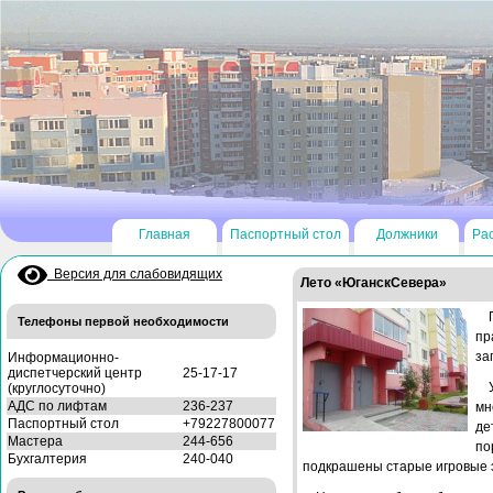
Главная
Паспортный стол
Должники
Ра
Версия для слабовидящих
Лето «ЮганскСевера»
Телефоны первой необходимости
пр
за
Информационно-
диспетчерский центр
25-17-17
(круглосуточно)
АДС по лифтам
236-237
мн
Паспортный стол
+79227800077
де
Мастера
244-656
по
Бухгалтерия
240-040
подкрашены старые игровые 