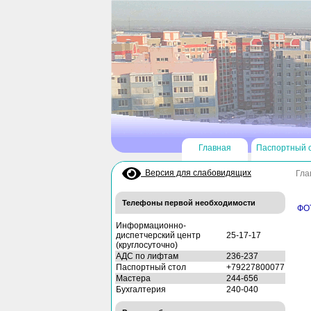
Главная
Паспортный 
Версия для слабовидящих
Гла
Телефоны первой необходимости
ФО
Информационно-
диспетчерский центр
25-17-17
(круглосуточно)
АДС по лифтам
236-237
Паспортный стол
+79227800077
Мастера
244-656
Бухгалтерия
240-040