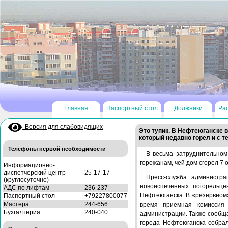
Главная
Паспортный стол
Должники
Ра
Версия для слабовидящих
Это тупик. В Нефтеюганске 
который недавно горел и с т
Телефоны первой необходимости
В весьма затруднительном
горожанам, чей дом сгорел 7 
Информационно-
диспетчерский центр
25-17-17
Пресс-служба администра
(круглосуточно)
новоиспеченных погорельце
АДС по лифтам
236-237
Нефтеюганска. В «резервном»
Паспортный стол
+79227800077
Мастера
244-656
время приемная комиссия 
Бухгалтерия
240-040
администрации. Также сообща
города Нефтеюганска собрал