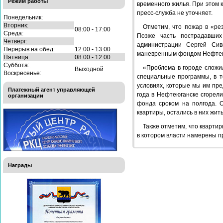
Режим работы
временного жилья. При этом 
пресс-служба не уточняет.
Понедельник:
Вторник:
Отметим, что пожар в «ре
08:00 - 17:00
Среда:
Позже часть пострадавши
Четверг:
администрации Сергей Сив
Перерыв на обед:
12:00 - 13:00
маневренным фондом Нефтею
Пятница:
08:00 - 12:00
Суббота:
«Проблема в городе сложил
Выходной
Воскресенье:
специальные программы, в т
условиях, которые мы им пре
Платежный агент управляющей
года в Нефтеюганске сгорели
организации
фонда сроком на полгода. О
квартиры, остались в них жит
Также отметим, что кварти
в котором власти намерены п
Награды