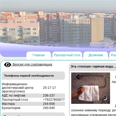
Главная
Паспортный стол
Должники
Ра
Версия для слабовидящих
Эта «теплая» горячая вода…
Телефоны первой необходимости
пр
Информационно-
диспетчерский центр
25-17-17
(круглосуточно)
АДС по лифтам
236-237
Паспортный стол
+79227800077
Мастера
244-656
Бухгалтерия
240-040
осеннее-зимнему периоду ре
регулярные отключения ресур