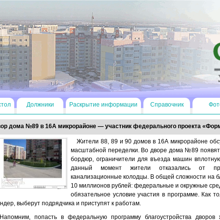
стол
Должники
Раскрытие информации
Справочник
Фот
ор дома №89 в 16А микрорайоне — участник федерального проекта «Фор
Жители 88, 89 и 90 домов в 16А микрорайоне обс
масштабной переделки. Во дворе дома №89 появятс
бордюр, ограничители для въезда машин вплотную
данный момент жители отказались от пре
канализационные колодцы. В общей сложности на бл
10 миллионов рублей: федеральные и окружные сред
обязательное условие участия в программе. Как т
ндер, выберут подрядчика и приступят к работам.
Напомним, попасть в федеральную программу благоустройства дворов