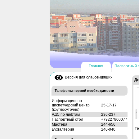
Главная
Паспортный 
Версия для слабовидящих
Дв
Телефоны первой необходимости
Информационно-
диспетчерский центр
25-17-17
(круглосуточно)
АДС по лифтам
236-237
Паспортный стол
+79227800077
Мастера
244-656
те
Бухгалтерия
240-040