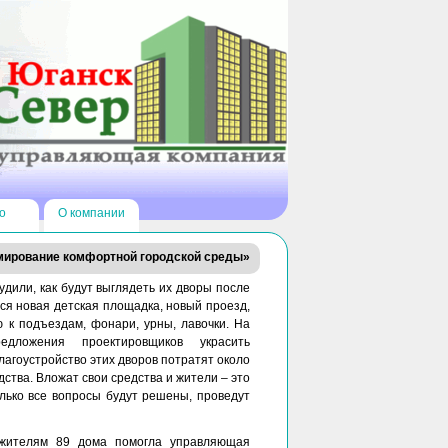
о
О компании
мирование комфортной городской среды»
удили, как будут выглядеть их дворы после
я новая детская площадка, новый проезд,
 к подъездам, фонари, урны, лавочки. На
дложения проектировщиков украсить
агоустройство этих дворов потратят около
ства. Вложат свои средства и жители – это
олько все вопросы будут решены, проведут
 жителям 89 дома помогла управляющая