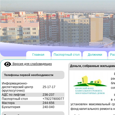
Главная
Паспортный стол
Должники
Ра
Версия для слабовидящих
Деньги, собранные жильцами 
Телефоны первой необходимости
ра
бл
Информационно-
диспетчерский центр
25-17-17
со
(круглосуточно)
АДС по лифтам
236-237
Паспортный стол
+79227800077
в 
Мастера
244-656
установлен максимальный ср
Бухгалтерия
240-040
фонд капитального ремонта на