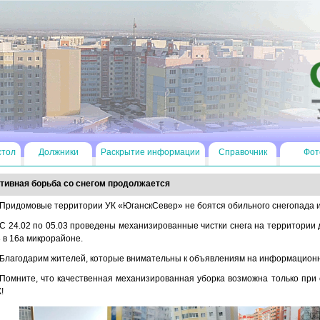
стол
Должники
Раскрытие информации
Справочник
Фот
тивная борьба со снегом продолжается
Придомовые территории УК «ЮганскСевер» не боятся обильного снегопада и
С 24.02 по 05.03 проведены механизированные чистки снега на территории 
 в 16а микрорайоне.
Благодарим жителей, которые внимательны к объявлениям на информационн
Помните, что качественная механизированная уборка возможна только при 
!