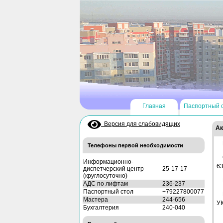
Главная
Паспортный 
Версия для слабовидящих
Ак
Телефоны первой необходимости
Информационно-
63
диспетчерский центр
25-17-17
(круглосуточно)
АДС по лифтам
236-237
Паспортный стол
+79227800077
Мастера
244-656
УК
Бухгалтерия
240-040