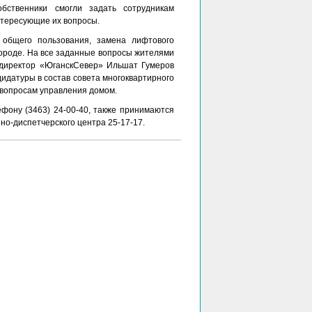
бственники смогли задать сотрудникам
нтересующие их вопросы.
 общего пользования, замена лифтового
городе. На все заданные вопросы жителями
директор «ЮганскСевер» Ильшат Гумеров
дидатуры в состав совета многоквартирного
 вопросам управления домом.
фону (3463) 24-00-40, также принимаются
о-диспетчерского центра 25-17-17.