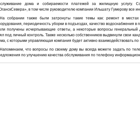
бслуживание дома и собираемости платежей за жилищную услугу. Со
ганскСевера», в том числе руководителю компании Ильшату Гумерову все и
На собрании также были затронуты такие темы как: ремонт в местах
орудования, периодичность уборки в подъездах, качество водоснабжения в 
ыли получены исчерпывающие ответы, а некоторые вопросы генеральный 
ял под личный контроль. Также несколько собственников выдвинули свои кан
ма, с которыми управляющая компания будет активно взаимодействовать по
Напоминаем, что вопросы по своему дому вы всегда можете задать по теле
едложения по улучшению качества обслуживания по телефону информационн