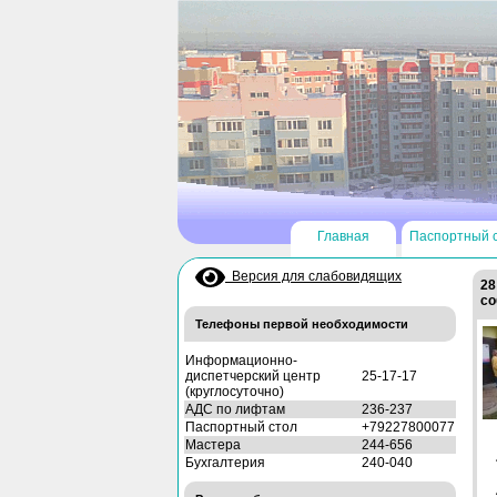
Главная
Паспортный 
Версия для слабовидящих
28
со
Телефоны первой необходимости
Информационно-
диспетчерский центр
25-17-17
(круглосуточно)
АДС по лифтам
236-237
Паспортный стол
+79227800077
Мастера
244-656
Бухгалтерия
240-040