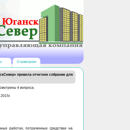
о
О компании
нскСевер» провела отчетное собрание для
смотрены 4 вопроса.
2015г.
ных работах, потраченных средствах на