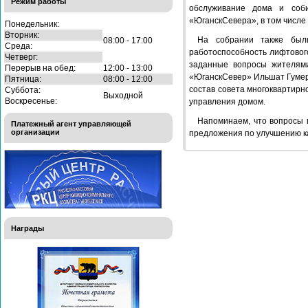
Режим работы
обслуживание дома и соби
«ЮганскСевера», в том числе
Понедельник:
Вторник:
На собрании также были
08:00 - 17:00
Среда:
работоспособность лифтовог
Четверг:
заданные вопросы жителям
Перерыв на обед:
12:00 - 13:00
«ЮганскСевер» Ильшат Гумеро
Пятница:
08:00 - 12:00
состав совета многоквартирн
Суббота:
Выходной
Воскресенье:
управления домом.
Напоминаем, что вопросы п
Платежный агент управляющей
организации
предложения по улучшению к
Награды